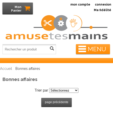
mon compte
connexion
Mon
Ma fidélité
Panier
MENU
Accueil
Bonnes affaires
Bonnes affaires
Trier par