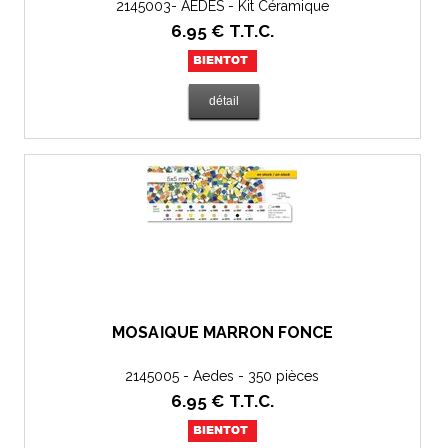
2145003- AEDES - Kit Céramique
6
.95
€
T.T.C.
MOSAÏQUE MARRON FONCÉ
2145005 - Aedes - 350 pièces
6
.95
€
T.T.C.