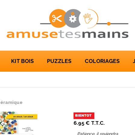
KIT BOIS
PUZZLES
COLORIAGES
 Céramique
6
.95
€
T.T.C.
Patience, il reviendra