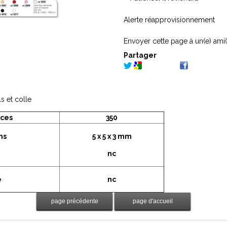
Alerte réapprovisionnement
Envoyer cette page à un(e) ami(
Partager
ls et colle
èces
350
ns
5 x 5 x 3 mm
nc
é
nc