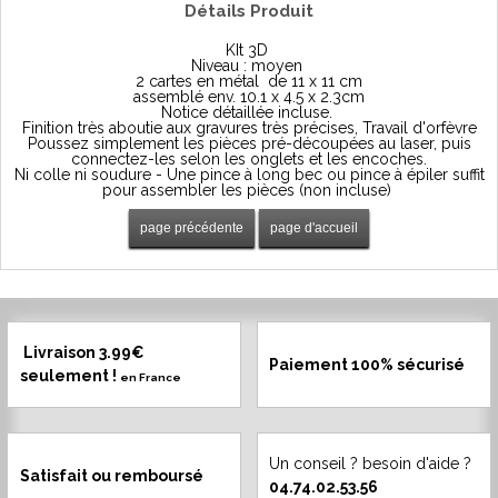
Détails Produit
KIt 3D
Niveau : moyen
2 cartes en métal de 11 x 11 cm
assemblé env.
10.1 x 4.5 x 2.3
cm
Notice détaillée incluse.
Finition très aboutie aux gravures très précises, Travail d'orfèvre
Poussez simplement les pièces pré-découpées au laser, puis
connectez-les selon les onglets et les encoches.
Ni colle ni soudure - Une pince à long bec ou pince à épiler suffit
pour assembler les pièces (non incluse)
Livraison 3.99€
Paiement 100% sécurisé
seulement !
en France
Un conseil ? besoin d'aide ?
Satisfait ou remboursé
04.74.02.53.56