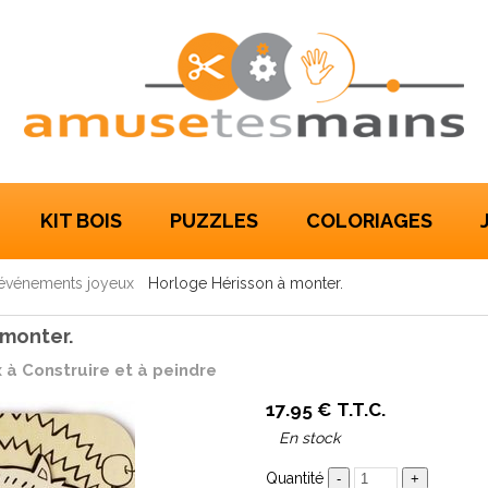
KIT BOIS
PUZZLES
COLORIAGES
s événements joyeux
Horloge Hérisson à monter.
 monter.
 à Construire et à peindre
17
.95
€
T.T.C.
En stock
Quantité