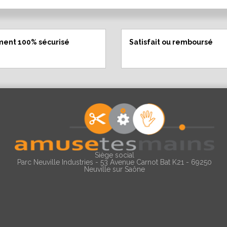
ment 100% sécurisé
Satisfait ou remboursé
Siège social
Parc Neuville Industries - 53 Avenue Carnot Bat K21 - 69250
Neuville sur Saône