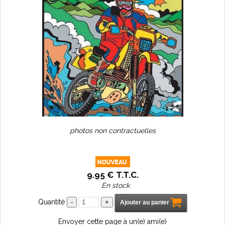
photos non contractuelles
9
.95
€
T.T.C.
En stock
Quantité
Envoyer cette page à un(e) ami(e)