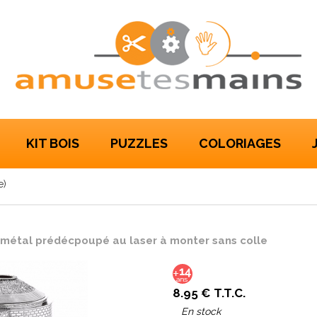
KIT BOIS
PUZZLES
COLORIAGES
e)
t métal prédécpoupé au laser à monter sans colle
8
.95
€
T.T.C.
En stock