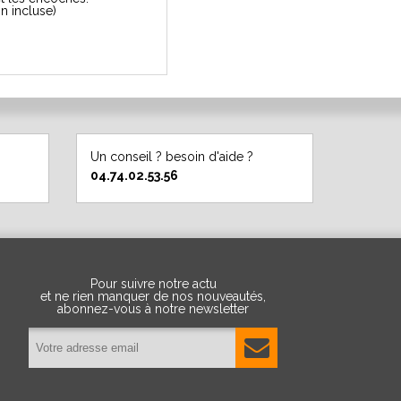
on incluse)
Un conseil ? besoin d'aide ?
04.74.02.53.56
Pour suivre notre actu
et ne rien manquer de nos nouveautés,
abonnez-vous à notre newsletter