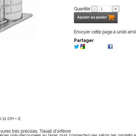
Quantité
Envoyer cette page à un(e) ami(
Partager
x 11 cm = 2
avures très précises, Travail d'orfèvre
ces pré-découpées au laser, puis connectez-les selon les onglets e