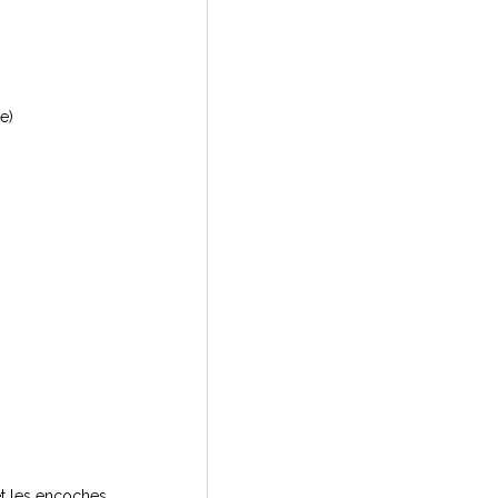
e)
t les encoches.