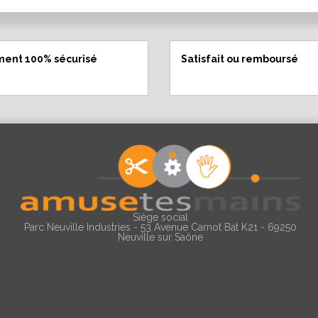
ment 100% sécurisé
Satisfait ou remboursé
Siège social
Parc Neuville Industries - 53 Avenue Carnot Bat K21 - 69250
Neuville sur Saône