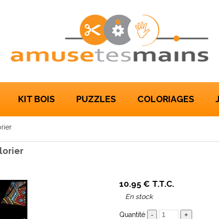
KIT BOIS
PUZZLES
COLORIAGES
rier
lorier
10
.95
€
T.T.C.
En stock
Quantité