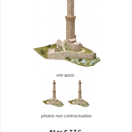
voir aussi :
photos non contractuelles
67
.95
€
T.T.C.