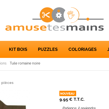
KIT BOIS
PUZZLES
COLORIAGES
ions
Tuile romaine noire
 pièces
9
.95
€
T.T.C.
Patience, il reviendra