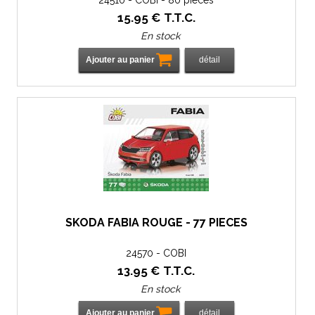
24510 - COBI - 80 pièces
15
.95
€
T.T.C.
En stock
SKODA FABIA ROUGE - 77 PIÈCES
24570 - COBI
13
.95
€
T.T.C.
En stock