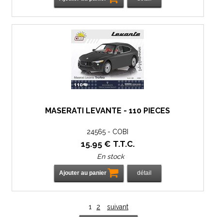
MASERATI LEVANTE - 110 PIÈCES
24565 - COBI
15
.95
€
T.T.C.
En stock
1
2
suivant